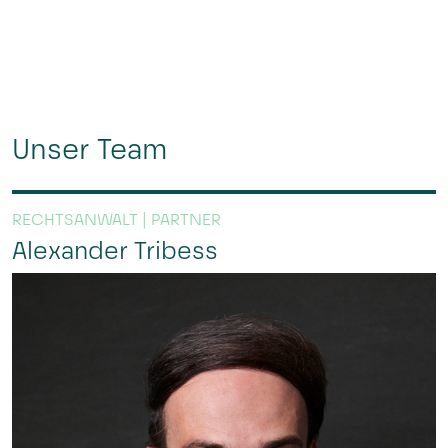
Unser Team
RECHTSANWALT | PARTNER
R
Alexander Tribess