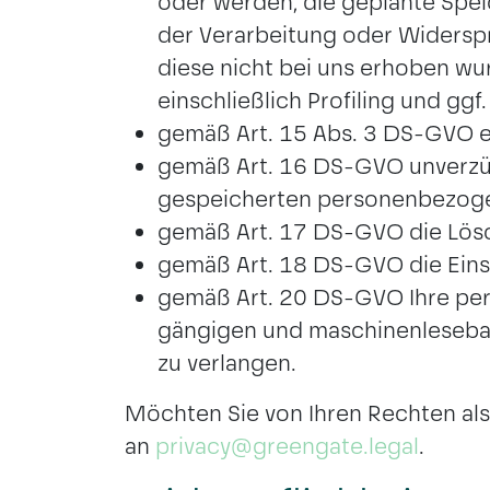
oder werden, die geplante Spei
der Verarbeitung oder Widerspr
diese nicht bei uns erhoben wu
einschließlich Profiling und gg
gemäß Art. 15 Abs. 3 DS-GVO ei
gemäß Art. 16 DS-GVO unverzügl
gespeicherten personenbezoge
gemäß Art. 17 DS-GVO die Lösc
gemäß Art. 18 DS-GVO die Eins
gemäß Art. 20 DS-GVO Ihre pers
gängigen und maschinenlesebar
zu verlangen.
Möchten Sie von Ihren Rechten al
an
privacy@greengate.legal
.