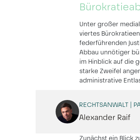
Bürokratieab
Unter großer medial
viertes Bürokratie
federführenden Just
Abbau unnötiger bür
im Hinblick auf di
starke Zweifel ange
administrative Entl
RECHTSANWALT | P
Alexander Raif
Zunächst ein Blick 