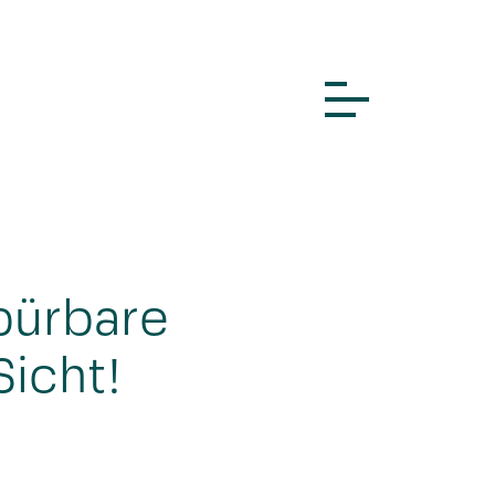
spürbare
icht!