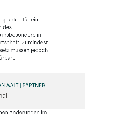
ckpunkte für ein
n des
s insbesondere im
rtschaft. Zumindest
esetz müssen jedoch
pürbare
NWALT | PARTNER
nal
tenen Änderungen im