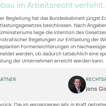
bau im Arbeitsrecht verfehlt.
er Begleitung hat das Bundeskabinett jüngst E
entlastungsgesetzes beschlossen. Nach Angabe
izministeriums liege die Intention des Gesetze
okratischer Regelungen zur Entlastung der Wi
e geplanten Formerleichterungen im Nachweisg
meldet werden, ob dadurch tatsächlich eine s
astung der Unternehmen erreicht werden kann.
ARTNER
RECHTSA
Jens Gi
zurück: Die im vergangenen Jahr in Kraft getre