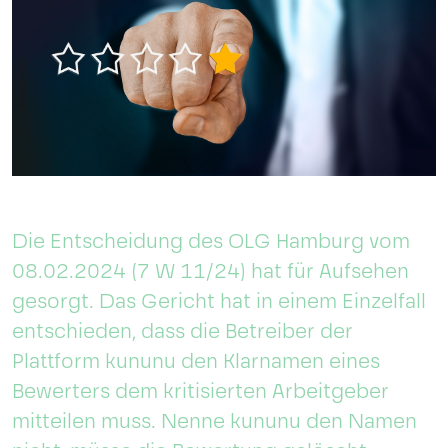
Die Entscheidung des OLG Hamburg vom
08.02.2024 (7 W 11/24) hat für Aufsehen
gesorgt. Das Gericht hat in einem Einzelfall
entschieden, dass die Betreiber der
Plattform kununu den Klarnamen eines
Bewerters dem kritisierten Arbeitgeber
mitteilen muss. Nenne kununu den Namen