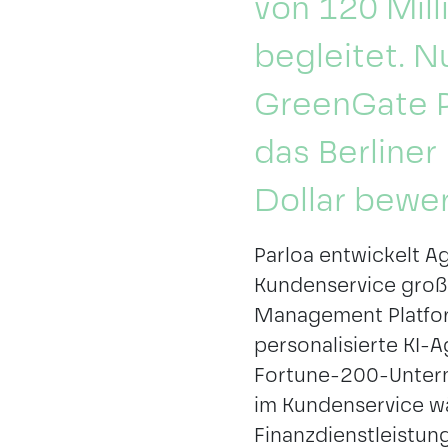
von 120 Mill
begleitet. N
GreenGate P
das Berliner
Dollar bewer
Parloa entwickelt A
Kundenservice groß
Management Platform
personalisierte KI-
Fortune-200-Unterne
BERLIN
HAMBURG
im Kundenservice w
Finanzdienstleistun