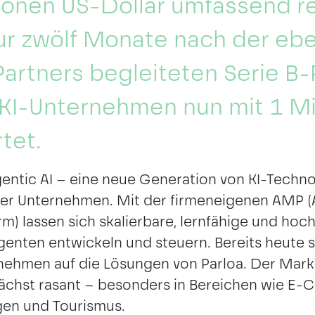
ionen US-Dollar umfassend re
ur zwölf Monate nach der ebe
artners begleiteten Serie B
 KI-Unternehmen nun mit 1 Mi
tet.
gentic AI – eine neue Generation von KI-Techno
er Unternehmen. Mit der firmeneigenen AMP (
) lassen sich skalierbare, lernfähige und hoc
Agenten entwickeln und steuern. Bereits heute
hmen auf die Lösungen von Parloa. Der Markt 
MÜNCHEN
ächst rasant – besonders in Bereichen wie E
gen und Tourismus.