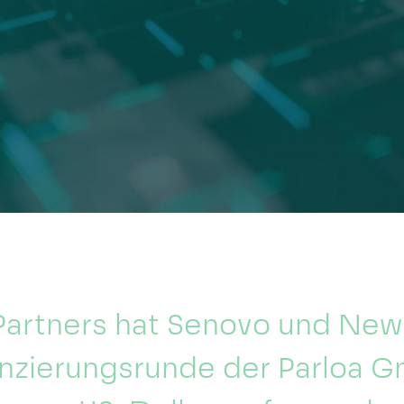
artners hat Senovo und Newi
anzierungsrunde der Parloa 