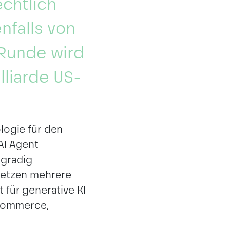
chtlich
nfalls von
-Runde wird
lliarde US-
logie für den
AI Agent
hgradig
 setzen mehrere
für generative KI
-Commerce,