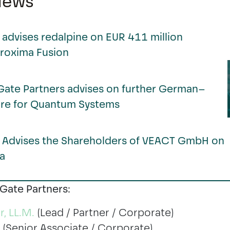
News
advises redalpine on EUR 411 million
Proxima Fusion
ate Partners advises on further German–
ture for Quantum Systems
 Advises the Shareholders of VEACT GmbH on
a
Gate Partners:
, LL.M.
(Lead / Partner / Corporate)
(Senior Associate / Corporate)