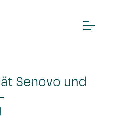
rät Senovo und
-
H