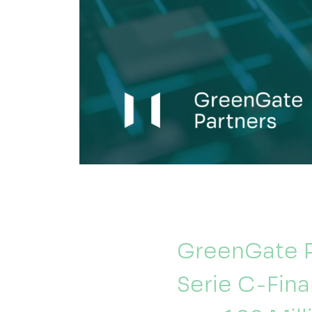
GreenGate P
Serie C-Fin