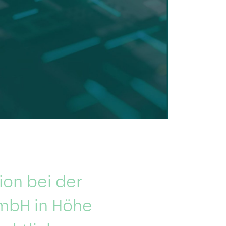
on bei der
GmbH in Höhe