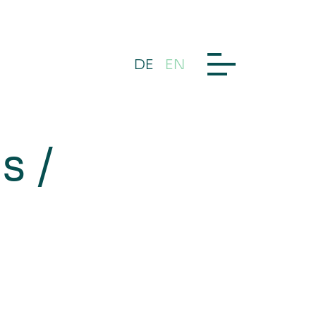
DE
EN
s /