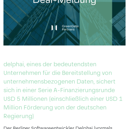
delphai, eines der bedeutendsten
Unternehmen für die Bereitstellung von
unternehmensbezogenen Daten, sichert
sich in einer Serie A-Finanzierungsrunde
USD 5 Millionen (einschließlich einer USD 1
Million Förderung von der deutschen
Regierung)
Der Berliner Softwareentwickler Delphai (vormals