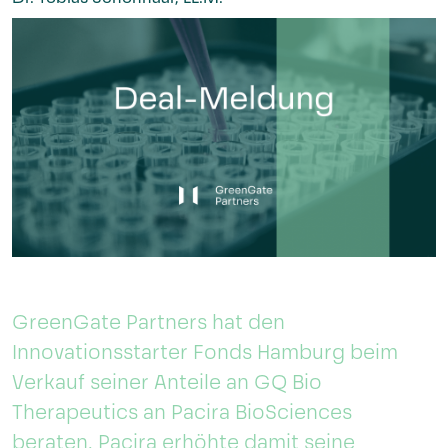
GreenGate Partners hat den
Innovationsstarter Fonds Hamburg beim
Verkauf seiner Anteile an GQ Bio
Therapeutics an Pacira BioSciences
beraten. Pacira erhöhte damit seine