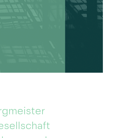
rgmeister
esellschaft