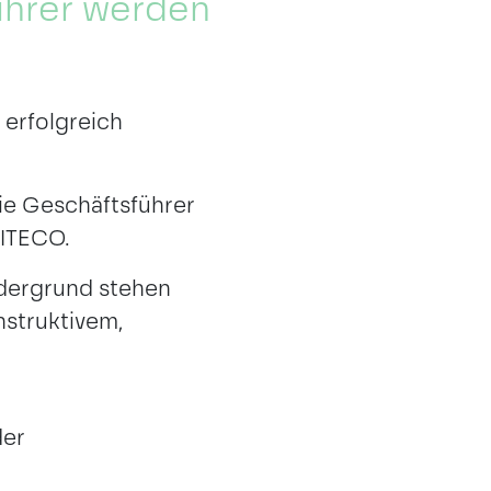
ührer werden
 erfolgreich
ie Geschäftsführer
SITECO.
rdergrund stehen
nstruktivem,
der