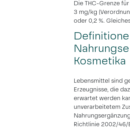
Die THC-Grenze für 
3 mg/kg (Verordnung 
oder 0,2 %. Gleiches
BERLIN
HAMBURG
Definitione
Nahrungse
Kosmetika
Lebensmittel sind g
Erzeugnisse, die d
erwartet werden kann
unverarbeitetem Zu
Nahrungsergänzungsm
Richtlinie 2002/46/E