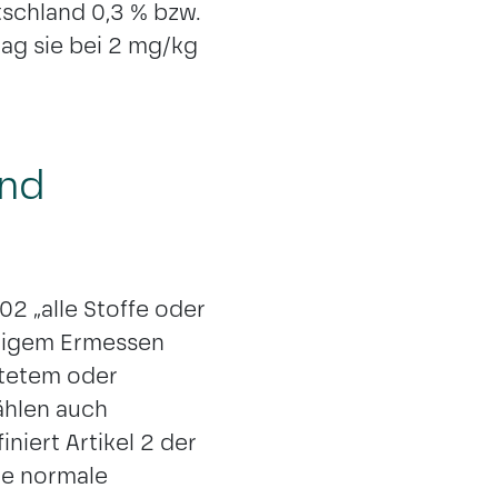
schland 0,3 % bzw.
lag sie bei 2 mg/kg
und
2 „alle Stoffe oder
ftigem Ermessen
itetem oder
ählen auch
iert Artikel 2 der
ie normale