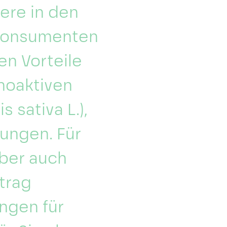
ere in den
 Konsumenten
en Vorteile
hoaktiven
 sativa L.),
ungen. Für
aber auch
trag
ngen für