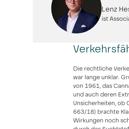
Lenz He
ist Assoc
Verkehrsfäh
Die rechtliche Verk
war lange unklar. 
von 1961, das Canna
und auch deren Extr
Unsicherheiten, ob
663/18) brachte Klar
Wirkungen noch schä
durch das Suchtsto