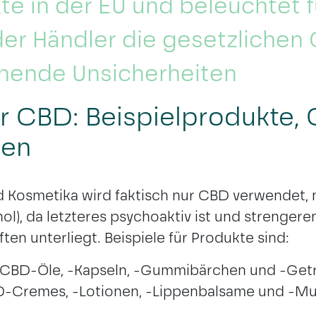
 in der EU und beleuchtet fü
der Händler die gesetzlichen
hende Unsicherheiten
ur CBD: Beispielprodukte,
zen
d Kosmetika wird faktisch nur CBD verwendet, 
l), da letzteres psychoaktiv ist und strengere
ften unterliegt. Beispiele für Produkte sind:
n CBD-Öle, -Kapseln, -Gummibärchen und -Get
D-Cremes, -Lotionen, -Lippenbalsame und -Mu