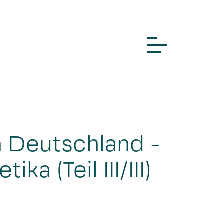
n Deutschland -
a (Teil III/III)