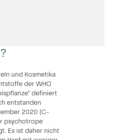
f?
teln und Kosmetika
htstoffe der WHO
spflanze“ definiert
rch entstanden
ovember 2020 (C-
der psychotrope
. Es ist daher nicht
m Hanf mit weniger