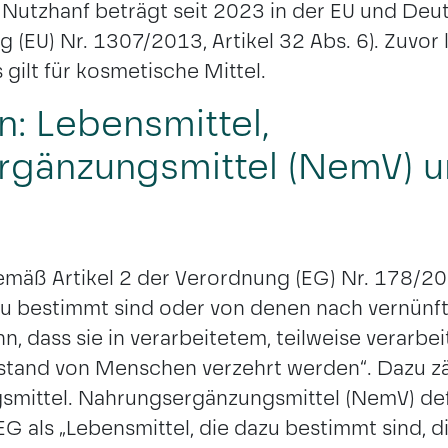
Nutzhanf beträgt seit 2023 in der EU und Deut
(EU) Nr. 1307/2013, Artikel 32 Abs. 6). Zuvor 
 gilt für kosmetische Mittel.
MÜNCHEN
n: Lebensmittel,
rgänzungsmittel (NemV) 
emäß Artikel 2 der Verordnung (EG) Nr. 178/200
azu bestimmt sind oder von denen nach vernün
, dass sie in verarbeitetem, teilweise verarbe
stand von Menschen verzehrt werden“. Dazu z
ittel. Nahrungsergänzungsmittel (NemV) defin
G als „Lebensmittel, die dazu bestimmt sind, d