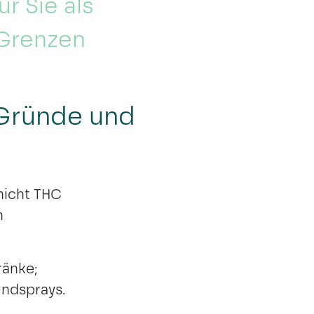
r Sie als
 Grenzen
 Gründe und
nicht THC
n
ränke;
ndsprays.