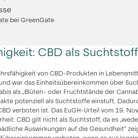
sse
iate bei GreenGate
igkeit: CBD als Suchtstof
ehrsfähigkeit von CBD-Produkten in Lebensmit
Grund war das Einheitsübereinkommen über Suc
bis als „Blüten- oder Fruchtstände der Cannabi
akte potenziell als Suchtstoffe einstuft. Dadu
 CBD verboten ist. Das EuGH-Urteil vom 19. N
heit: CBD gilt nicht als Suchtstoff, da es „we
dliche Auswirkungen auf die Gesundheit“ zeigt
ffübereinkommen verboten, wenn es aus legale