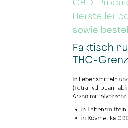
CBD-Produkte
Hersteller o
sowie beste
Faktisch n
THC-Gren
In Lebensmitteln un
(Tetrahydrocannabino
Arzneimittelvorschri
in Lebensmittel
in Kosmetika CB