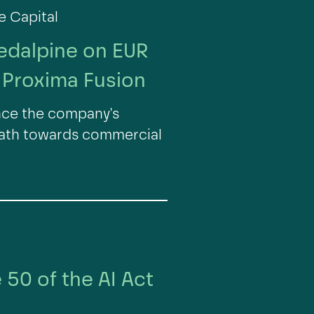
e Capital
edalpine on EUR
f Proxima Fusion
ance the company's
ath towards commercial
 50 of the AI Act