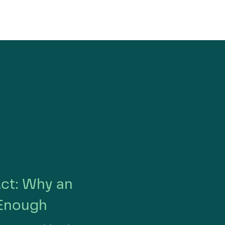
Act: Why an
 Enough